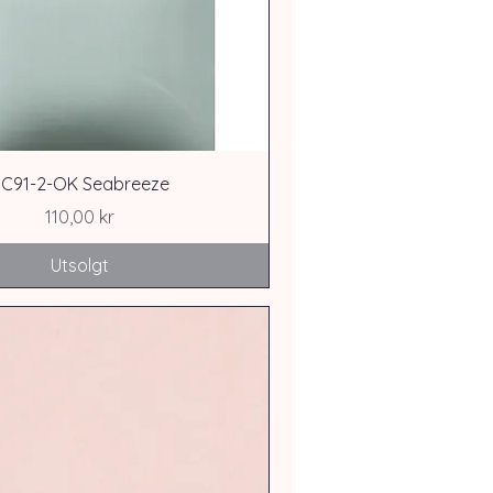
SC91-2-OK Seabreeze
Pris
110,00 kr
Utsolgt