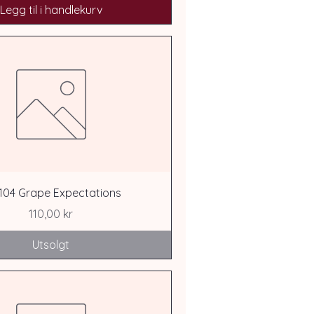
Legg til i handlekurv
104 Grape Expectations
Pris
110,00 kr
Utsolgt