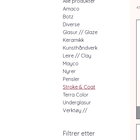
Alle produkter
4
Amaco
Botz
Diverse
Glasur // Glaze
Keramikk
Kunsthåndverk
Leire // Clay
Mayco
Nyrer
Pensler
Stroke & Coat
Terra Color
Underglasur
Verktøy //
Filtrer etter