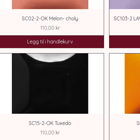
SC02-2-OK Melon- choly
SC103-2 L
Pris
110,00 kr
Legg til i handlekurv
SC15-2-OK Tuxedo
S
Pris
110,00 kr