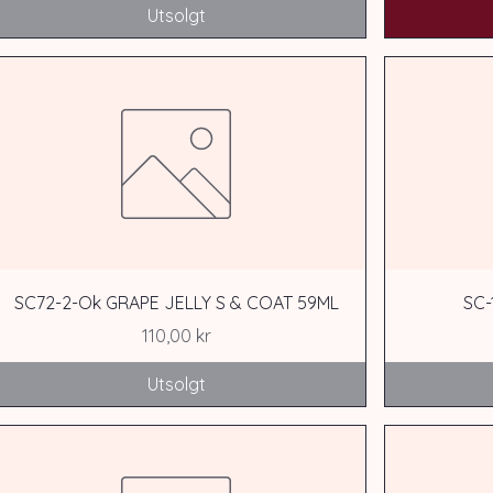
Utsolgt
SC72-2-Ok GRAPE JELLY S & COAT 59ML
SC-
Pris
110,00 kr
Utsolgt