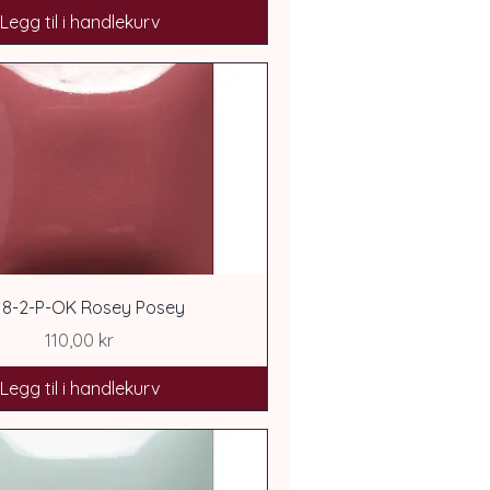
Legg til i handlekurv
18-2-P-OK Rosey Posey
Pris
110,00 kr
Legg til i handlekurv