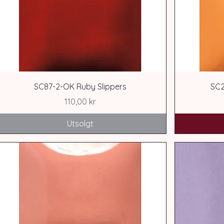
SC87-2-OK Ruby Slippers
SC2
Pris
110,00 kr
Utsolgt