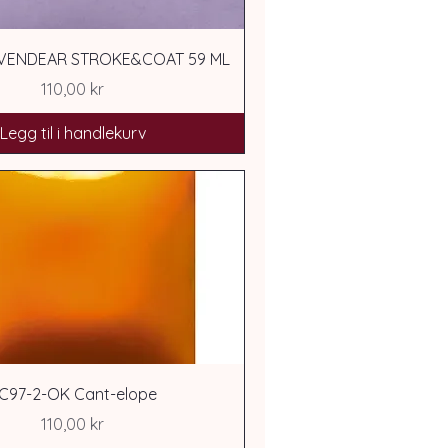
AVENDEAR STROKE&COAT 59 ML
Pris
110,00 kr
Legg til i handlekurv
C97-2-OK Cant-elope
Pris
110,00 kr