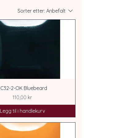
Sorter etter:
Anbefalt
SC32-2-OK Bluebeard
Pris
110,00 kr
Legg til i handlekurv