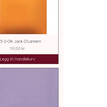
3-2-OK Jack O’Lantern
Pris
110,00 kr
Legg til i handlekurv