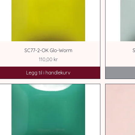
SC77-2-OK Glo-Worm
Pris
110,00 kr
Legg til i handlekurv