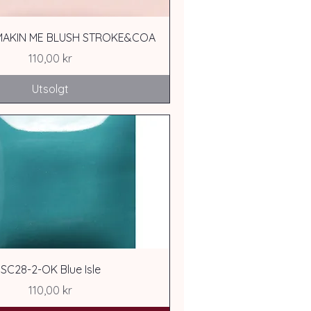
 MAKIN ME BLUSH STROKE&COA
Pris
110,00 kr
Utsolgt
SC28-2-OK Blue Isle
Pris
110,00 kr