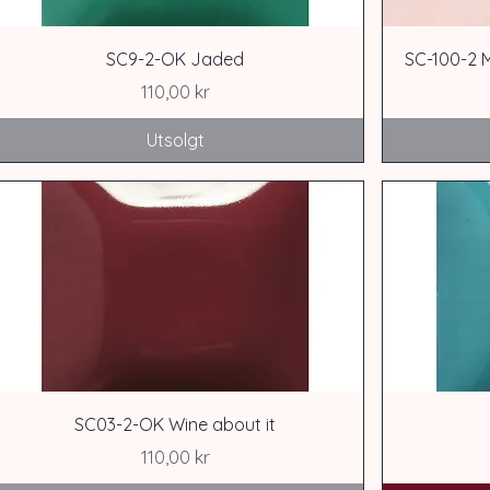
SC9-2-OK Jaded
SC-100-2
Pris
110,00 kr
Utsolgt
SC03-2-OK Wine about it
Pris
110,00 kr