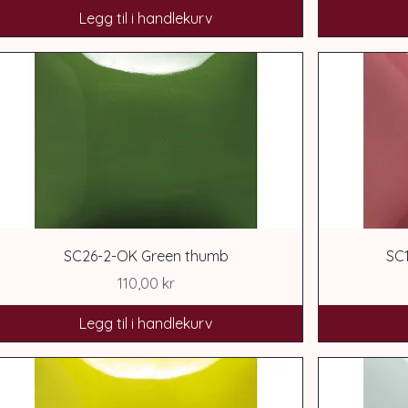
Legg til i handlekurv
SC26-2-OK Green thumb
SC
Pris
110,00 kr
Legg til i handlekurv