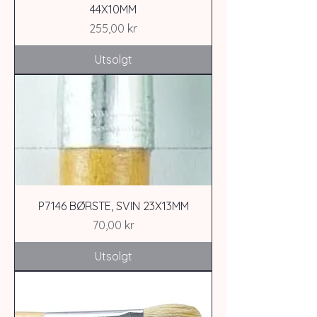
44X10MM
Pris
255,00 kr
Utsolgt
P7146 BØRSTE, SVIN 23X13MM
Pris
70,00 kr
Utsolgt