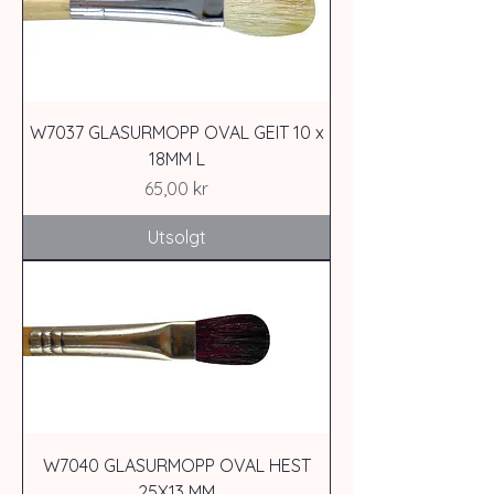
W7037 GLASURMOPP OVAL GEIT 10 x
18MM L
Pris
65,00 kr
Utsolgt
W7040 GLASURMOPP OVAL HEST
25X13 MM