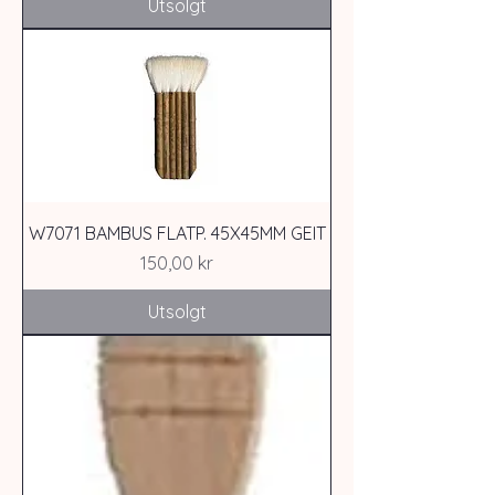
Utsolgt
W7071 BAMBUS FLATP. 45X45MM GEIT
Pris
150,00 kr
Utsolgt