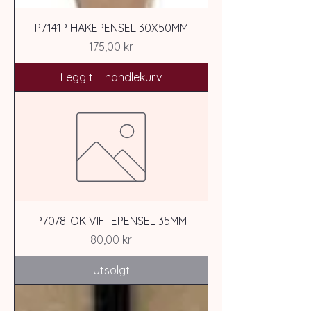
P7141P HAKEPENSEL 30X50MM
Pris
175,00 kr
Legg til i handlekurv
P7078-OK VIFTEPENSEL 35MM
Pris
80,00 kr
Utsolgt