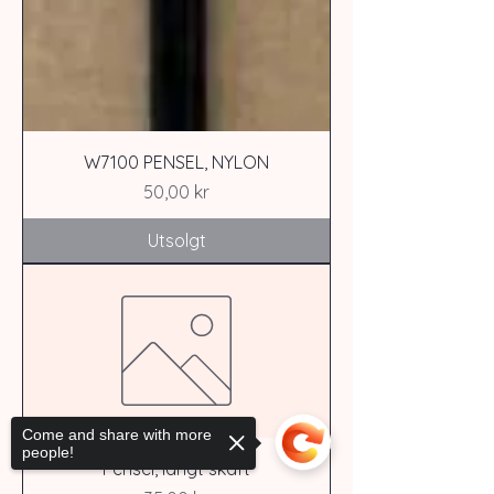
W7100 PENSEL, NYLON
Pris
50,00 kr
Utsolgt
Come and share with more
people!
Pensel, langt skaft