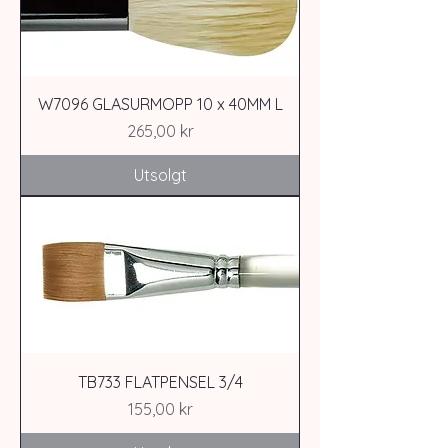
W7096 GLASURMOPP 10 x 40MM L
Pris
265,00 kr
Utsolgt
TB733 FLATPENSEL 3/4
Pris
155,00 kr