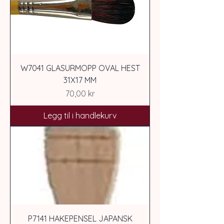
W7041 GLASURMOPP OVAL HEST
31X17 MM
Pris
70,00 kr
Legg til i handlekurv
P7141 HAKEPENSEL JAPANSK