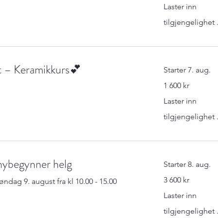
Laster inn
tilgjengelighet .
t – Keramikkurs💕
Starter 7. aug.
1 600
1 600 kr
norske
kroner
Laster inn
tilgjengelighet .
nybegynner helg
Starter 8. aug.
3 600
3 600 kr
ndag 9. august fra kl 10.00 - 15.00
norske
kroner
Laster inn
tilgjengelighet .