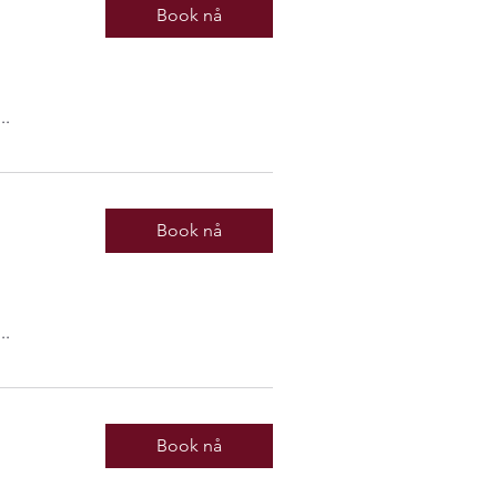
Book nå
..
Book nå
..
Book nå