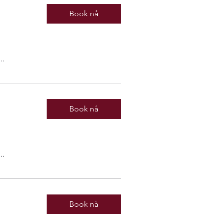
Book nå
..
Book nå
..
Book nå