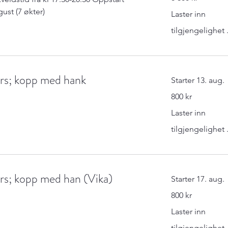
kroner
ust (7 økter)
Laster inn
tilgjengelighet .
urs; kopp med hank
Starter 13. aug.
800
800 kr
norske
kroner
Laster inn
tilgjengelighet .
urs; kopp med han (Vika)
Starter 17. aug.
800
800 kr
norske
kroner
Laster inn
tilgjengelighet .