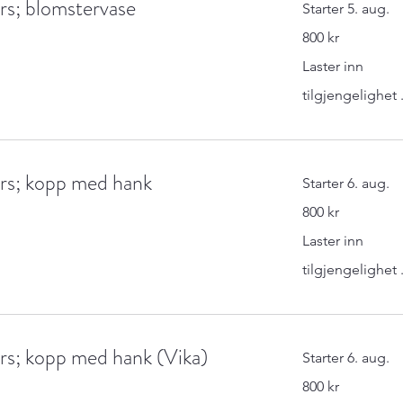
rs; blomstervase
Starter 5. aug.
800
800 kr
norske
kroner
Laster inn
tilgjengelighet .
urs; kopp med hank
Starter 6. aug.
800
800 kr
norske
kroner
Laster inn
tilgjengelighet .
urs; kopp med hank (Vika)
Starter 6. aug.
800
800 kr
norske
kroner