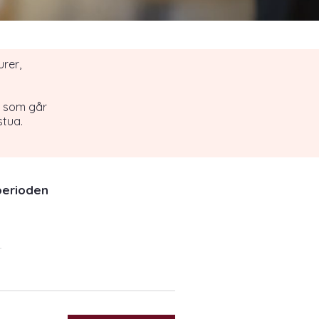
rer,
s som går
stua.
perioden