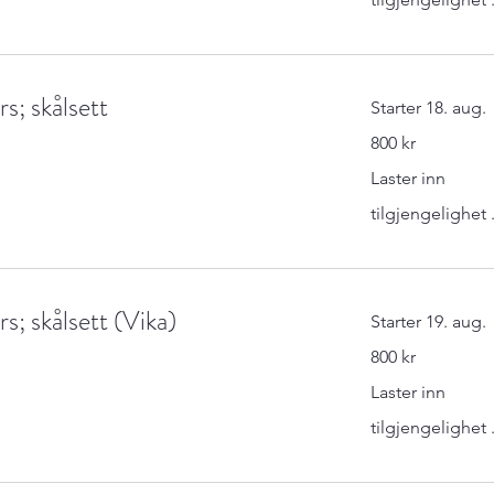
rs; skålsett
Starter 18. aug.
800
800 kr
norske
kroner
Laster inn
tilgjengelighet .
rs; skålsett (Vika)
Starter 19. aug.
800
800 kr
norske
kroner
Laster inn
tilgjengelighet .