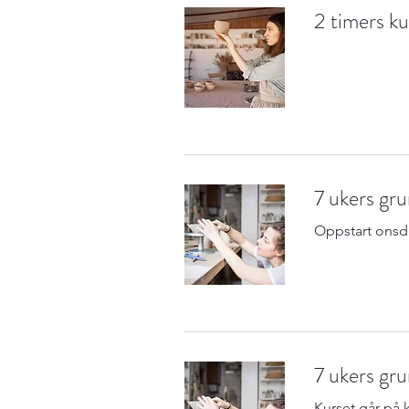
2 timers ku
7 ukers gru
Oppstart onsda
7 ukers gru
Kurset går på k