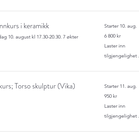
nnkurs i keramikk
Starter 10. aug.
6 800
6 800 kr
g 10. august kl 17.30-20.30. 7 økter
norske
kroner
Laster inn
tilgjengelighet .
kurs; Torso skulptur (Vika)
Starter 11. aug.
950
950 kr
norske
kroner
Laster inn
tilgjengelighet .