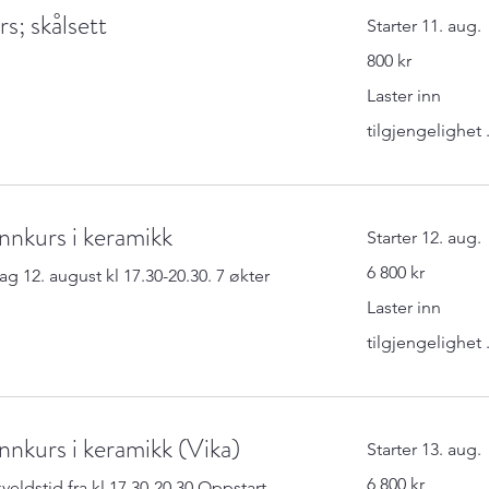
rs; skålsett
Starter 11. aug.
800
800 kr
norske
kroner
Laster inn
tilgjengelighet .
nnkurs i keramikk
Starter 12. aug.
6 800
6 800 kr
g 12. august kl 17.30-20.30. 7 økter
norske
kroner
Laster inn
tilgjengelighet .
nnkurs i keramikk (Vika)
Starter 13. aug.
6 800
6 800 kr
veldstid fra kl 17.30-20.30 Oppstart
norske