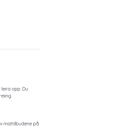
 leira opp. Du
eiing.
av mattilbudene på