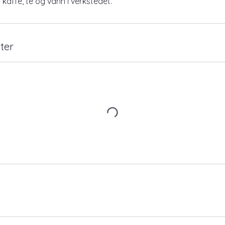
 kaffe, te og vann i verkstedet.
ter