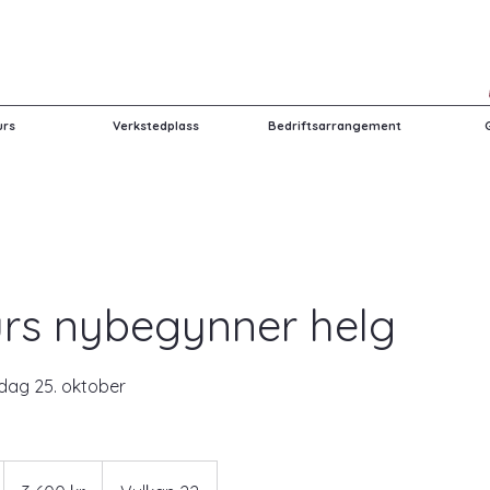
urs
Verkstedplass
Bedriftsarrangement
urs nybegynner helg
dag 25. oktober
3 600
norske