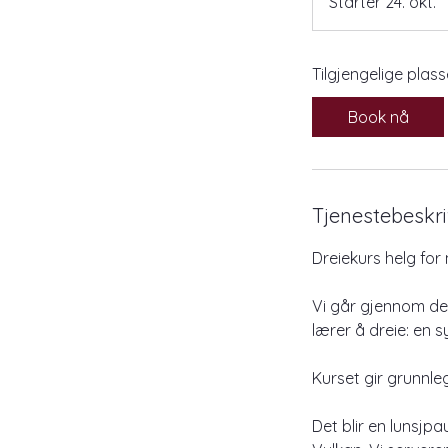
Starter 24. okt.
S
t
a
Tilgjengelige plass
r
t
Book nå
e
r
2
4
Tjenestebeskri
.
o
Dreiekurs helg fo
k
t
Vi går gjennom de f
.
lærer å dreie: en 
Kurset gir grunnle
Det blir en lunsj