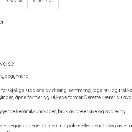
3 600 kr
Vulkan 22
kroner
er
velse
r nybegynnere
orskjellige stadiene av dreiing, sentrering, lage hull og trekke
sylinder, åpne former og lukkede former. Deretter lærer du avdr
ggende keramikkunskaper, bruk av dreieskive og avdreiing.
pause begge dagene, ta med matpakke eller benytt deg av et 