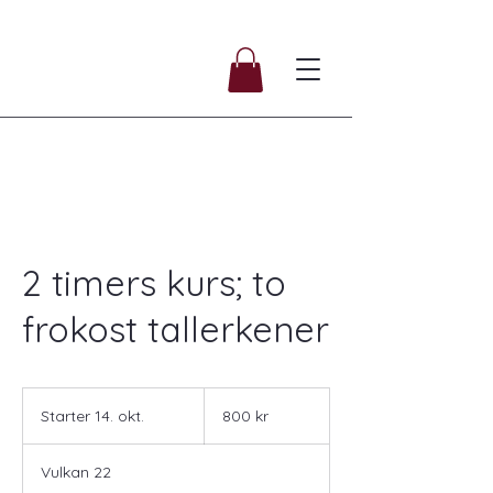
2 timers kurs; to
frokost tallerkener
800
norske
Starter 14. okt.
S
800 kr
kroner
t
a
Vulkan 22
r