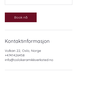
Book nå
Kontaktinformasjon
Vulkan 22, Oslo, Norge
+4741426458
info@oslokeramikkverksted.no