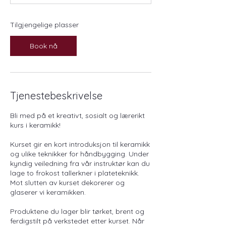
t
e
r
Tilgjengelige plasser
1
4
Book nå
.
o
k
t
.
Tjenestebeskrivelse
Bli med på et kreativt, sosialt og lærerikt
kurs i keramikk!
Kurset gir en kort introduksjon til keramikk
og ulike teknikker for håndbygging. Under
kyndig veiledning fra vår instruktør kan du
lage to frokost tallerkner i plateteknikk.
Mot slutten av kurset dekorerer og
glaserer vi keramikken.
Produktene du lager blir tørket, brent og
ferdigstilt på verkstedet etter kurset. Når