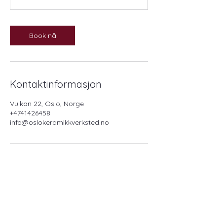
Book nå
Kontaktinformasjon
Vulkan 22, Oslo, Norge
+4741426458
info@oslokeramikkverksted.no