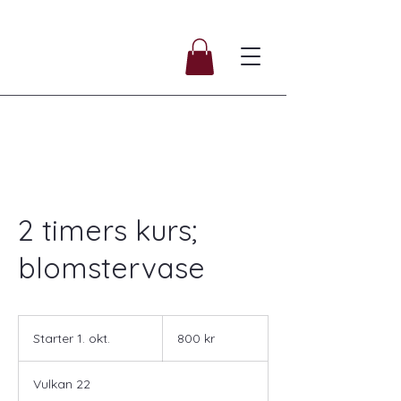
2 timers kurs;
blomstervase
800
norske
Starter 1. okt.
S
800 kr
kroner
t
a
Vulkan 22
r