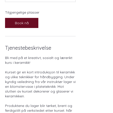
t
e
r
Tilgjengelige plasser
1
.
Book nå
o
k
t
.
Tjenestebeskrivelse
Bli med på et kreativt, sosialt og lærerikt
kurs i keramikk!
Kurset gir en kort introduksjon til keramikk
og ulike teknikker for håndbygging. Under
kyndig veiledning fra vår instruktør lager vi
en blomstervase i plateteknikk. Mot
slutten av kurset dekorerer og glaserer vi
keramikken.
Produktene du lager blir tørket, brent og
ferdigstilt på verkstedet etter kurset. Når