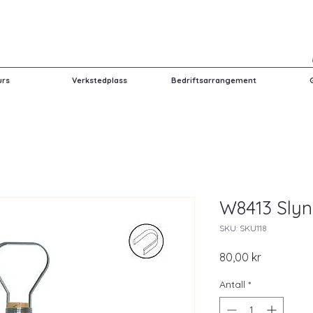
urs
Verkstedplass
Bedriftsarrangement
W8413 Sly
SKU: SKU118
Pris
80,00 kr
Antall
*