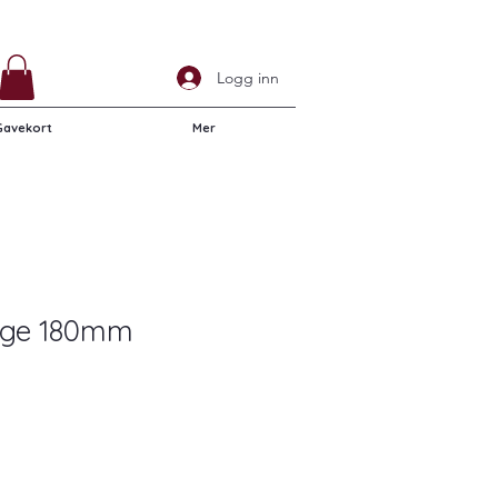
Logg inn
Gavekort
Mer
nge 180mm