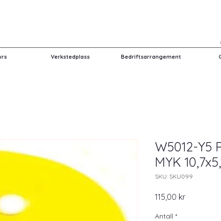
urs
Verkstedplass
Bedriftsarrangement
W5012-Y5 
MYK 10,7x5
SKU: SKU099
Pris
115,00 kr
Antall
*