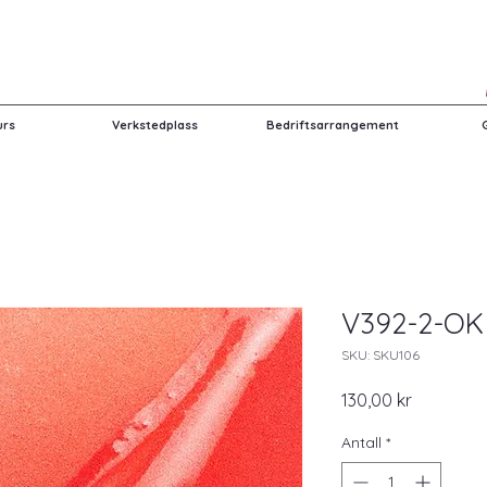
urs
Verkstedplass
Bedriftsarrangement
V392-2-OK
SKU: SKU106
Pris
130,00 kr
Antall
*