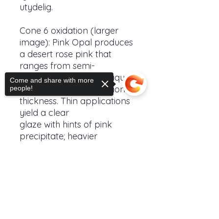
utydelig.
Cone 6 oxidation (larger
image): Pink Opal produces
a desert rose pink that
ranges from semi-
translucent to fully opaque,
Come and share with more
depending on application
people!
thickness. Thin applications
yield a clear
glaze with hints of pink
precipitate; heavier
applications will create an
opaque purple-pink gloss
Sorry, the checkout page does not
support sharing
Copied to clipboard
finish that can also form a
whitish cast in select areas.
Cone 10 reduction (smaller
image): Pink fades out
entirely, leaving a