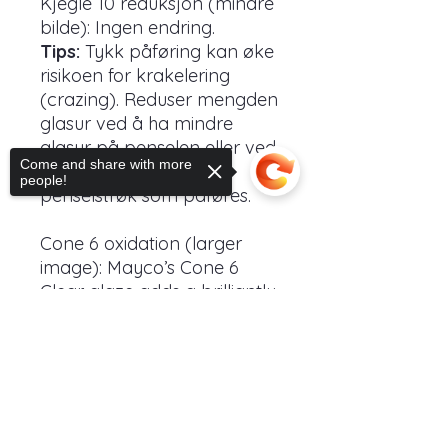
Kjegle 10 reduksjon (mindre
bilde): Ingen endring.
Tips:
Tykk påføring kan øke
risikoen for krakelering
(crazing). Reduser mengden
glasur ved å ha mindre
glasur på penselen eller ved
Come and share with more
å redusere antall
people!
penselstrøk som påføres.
Cone 6 oxidation (larger
image): Mayco’s Cone 6
Clear glaze adds a brilliantly
clear, smooth gloss finish to
Sorry, the checkout page does not
your work. Perfect for
support sharing
Copied to clipboard
stoneware and porcelain
bodies, one to two to coats
is all that is needed.
Cone 10 reduction (smaller