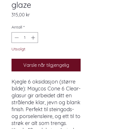
glaze
Pris
315,00 kr
Antall
*
Utsolgt
Varsle når tilgjengelig
Kjegle 6 oksidasjon (større
bilde): Maycos Cone 6 Clear-
glasur gir arbeidet ditt en
strålende klar, jevn og blank
finish. Perfekt til steingods-
og porselensleire, og ett til to
strøk er alt som trengs.