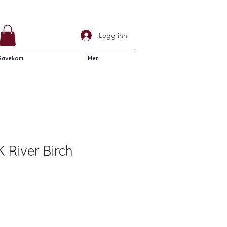
Logg inn
Gavekort
Mer
 River Birch