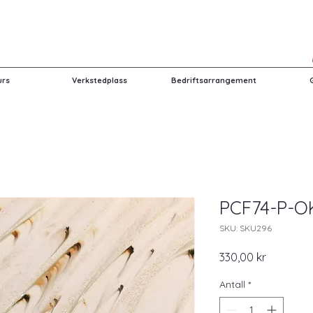
urs
Verkstedplass
Bedriftsarrangement
PCF74-P-OK
SKU: SKU296
Pris
330,00 kr
Antall
*