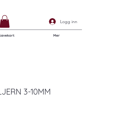
Logg inn
Gavekort
Mer
LJERN 3-10MM