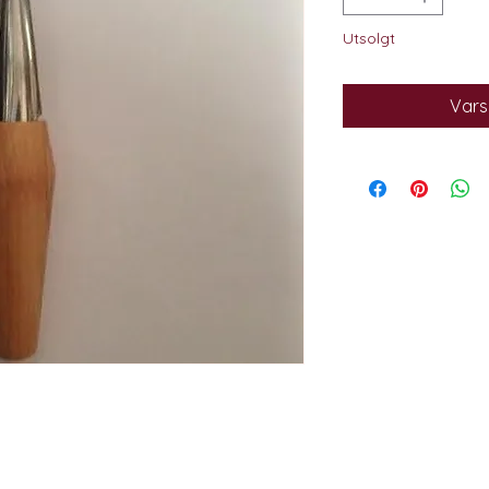
Utsolgt
Varsl