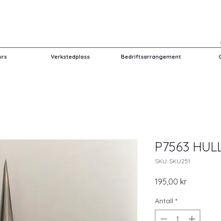
urs
Verkstedplass
Bedriftsarrangement
P7563 HUL
SKU: SKU251
Pris
195,00 kr
Antall
*