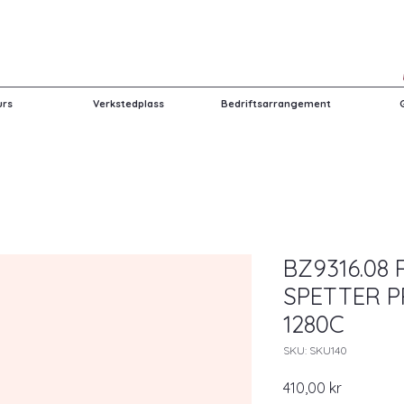
urs
Verkstedplass
Bedriftsarrangement
BZ9316.08
SPETTER P
1280C
SKU: SKU140
Pris
410,00 kr