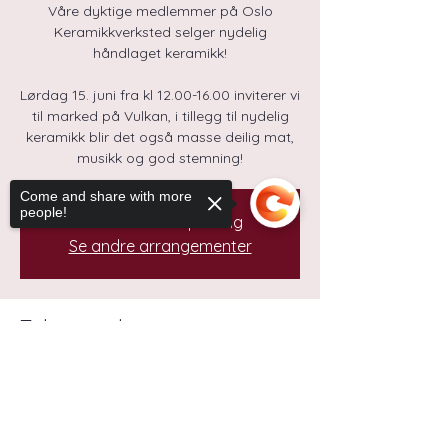
Våre dyktige medlemmer på Oslo
Keramikkverksted selger nydelig
håndlaget keramikk!
Lørdag 15. juni fra kl 12.00-16.00 inviterer vi
til marked på Vulkan, i tillegg til nydelig
keramikk blir det også masse deilig mat,
Come and share with more
people!
Billetter er ikke på salg
Se andre arrangementer
Tid og sted
Sorry, the checkout page does not
15. juni 2024, 12:00 – 16:00
support sharing
Copied to clipboard
Grünerløkka, Vulkan 22, 0175 Oslo, Norge