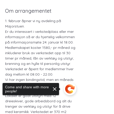
Om arrangementet
1. februar åpner vi ny avdeling på 
Majorstuen. 
Er du interessert i verkstedplass eller mer 
informasjon så er du hjertelig velkommen 
på informasjonsmøte 24. januar kl 18.00.
Medlemskapet koster 1580,- pr måned og 
inkluderer bruk av verkstedet opp til 30 
timer pr måned, lån av verktøy og utstyr, 
brenning og en hylle til personlig utstyr. ​
Verkstedet er åpent for medlemmer hver 
dag mellom kl 08.00 - 22.00.​
Vi har ingen bindingstid, men en måneds 
oppsigelsestid.​
Come and share with more
people!
Lokalet er godt utstyrt med 12 
dreieskiver, gode arbeidsbord og alt du 
trenger av verktøy og utstyr for å drive 
med keramikk. Verkstedet er 370 m2 