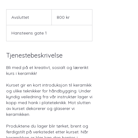
800
norske
Avsluttet
A
800 kr
kroner
v
s
Hansteens gate 1
l
u
t
t
Tjenestebeskrivelse
e
t
Bli med på et kreativt, sosialt og lærerikt
kurs i keramikk!
Kurset gir en kort introduksjon til keramikk
og ulike teknikker for håndbygging. Under
kyndig veiledning fra vår instruktør lager vi
kopp med hank i plateteknikk. Mot slutten
av kurset dekorerer og glaserer vi
keramikken.
Produktene du lager blir tørket, brent og
ferdigstilt på verkstedet etter kurset. Når
keramikken er klar kan den hentes i