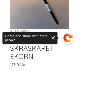
SKU: SKU056
Come and share with more
P7049 PENSEL,
people!
SKRÅSKÅRET
EKORN
Pris
175,00 kr
Antall
*
Sorry, the checkout page does not
support sharing
Copied to clipboard
Utsolgt
Varsle når tilgjengelig